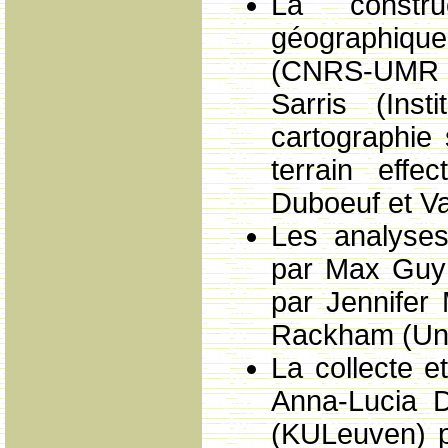
La constru
géographique
(CNRS-UMR 70
Sarris (Inst
cartographie
terrain eff
Duboeuf et Va
Les analyse
par Max Guy e
par Jennifer 
Rackham (Uni
La collecte e
Anna-Lucia 
(KULeuven) p