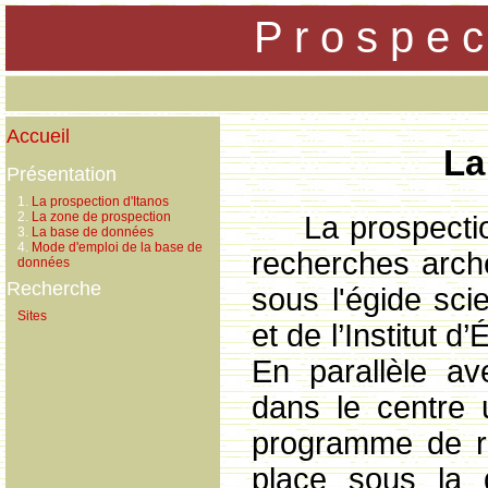
P r o s p e c
Accueil
La
Présentation
1.
La prospection d'Itanos
2.
La zone de prospection
La prospecti
3.
La base de données
4.
Mode d'emploi de la base de
recherches arch
données
Recherche
sous l'égide sci
Sites
et de l’Institut
En parallèle av
dans le centre 
programme de re
place sous la d