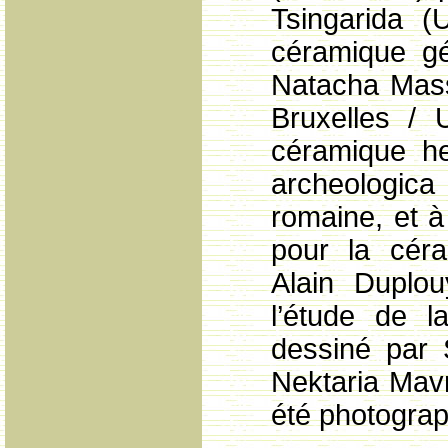
Tsingarida (U
céramique gé
Natacha Massa
Bruxelles / U
céramique he
archeologica
romaine, et à
pour la céra
Alain Duplo
l’étude de l
dessiné par 
Nektaria Mavr
été photograp